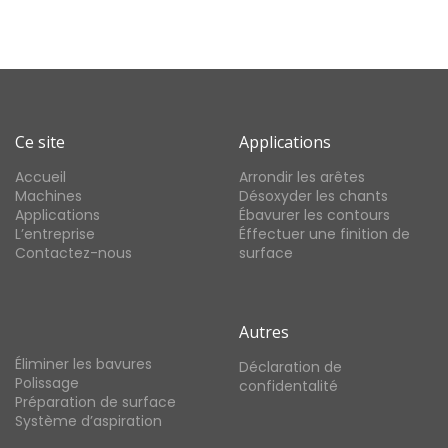
Ce site
Applications
Accueil
Arrondir les arêtes
Machines
Désoxyder les chants
Applications
Ébavurer les contours
L’entreprise
Éffectuer une finition de
Contactez-nous
surface
Autres
Éliminer les bavures
Déclaration de
Polissage
confidentalité
Préparation de surface
Système d’aspiration