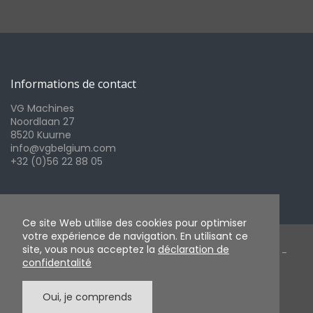
Informations de contact
VG Machines
Noordlaan 27
8520 Kuurne
info@vgbelgium.com
+32 (0)56 22 88 05
Ce site Web utilise des cookies pour optimiser
votre expérience de navigation. En utilisant ce
site, vous nous acceptez la
déclaration de
Copyright 2026 VG Belgium - Webdesign by
COPIXA
-
confidentalité
Content by VG Belgium
Oui, je comprends